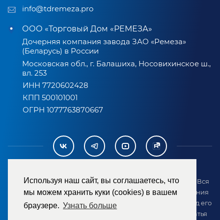
info@tdremeza.pro
ООО «Торговый Дом «РЕМЕЗА»
Дочерняя компания завода ЗАО «Ремеза»
(Беларусь) в России
Московская обл., г. Балашиха, Носовихинское ш.,
вл. 253
ИНН 7720602428
КПП 500101001
ОГРН 1077763870667
Используя наш сайт, вы соглашаетесь, что
2007-2026 © ООО «ТД «РЕМЕЗА». Все права защищены. Вся
информация на сайте размещена в целях предоставления
мы можем хранить куки (cookies) в вашем
возможности покупателю ознакомиться с товаром перед его
браузере.
Узнать больше
приобретением и не является публичной офертой (статья