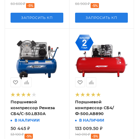
60 600
₽
66 900
₽
-
5
%
-
5
%
ЗАПРОСИТЬ КП
ЗАПРОСИТЬ КП
Поршневой
Поршневой
компрессор Ремеза
компрессор СБ4/
СБ4/C-50.LB30А
Ф-500.АВ890
В НАЛИЧИИ
В НАЛИЧИИ
50 445
₽
133 009.50
₽
53 100
₽
140 010
₽
-
5
%
-
5
%