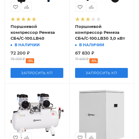
Поршневой
Поршневой
компрессор Ремеза
компрессор Ремеза
СБ4/С-100.LB40
СБ4/С-100.LB30 3,0 кВт
В НАЛИЧИИ
В НАЛИЧИИ
72 200
₽
67 830
₽
76 000
₽
71 400
₽
-
5
%
-
5
%
ЗАПРОСИТЬ КП
ЗАПРОСИТЬ КП