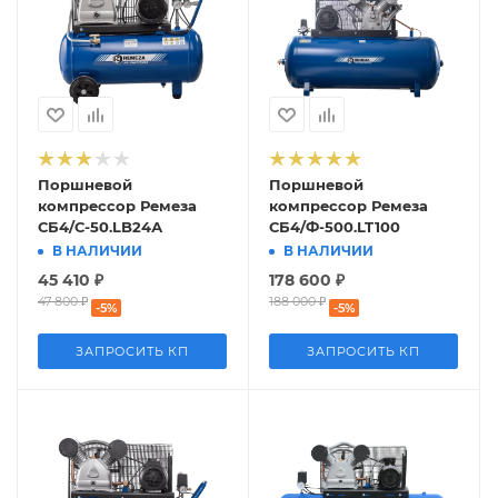
Поршневой
Поршневой
компрессор Ремеза
компрессор Ремеза
СБ4/С-50.LB24А
СБ4/Ф-500.LT100
В НАЛИЧИИ
В НАЛИЧИИ
45 410
₽
178 600
₽
47 800
₽
188 000
₽
-
5
%
-
5
%
ЗАПРОСИТЬ КП
ЗАПРОСИТЬ КП