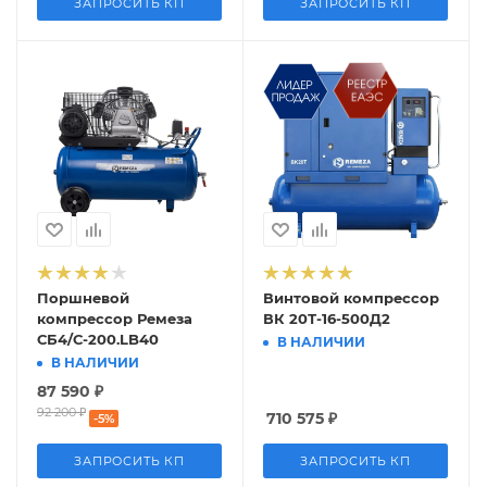
ЗАПРОСИТЬ КП
ЗАПРОСИТЬ КП
Поршневой
Винтовой компрессор
компрессор Ремеза
ВК 20Т-16-500Д2
СБ4/С-200.LB40
В НАЛИЧИИ
В НАЛИЧИИ
87 590
₽
92 200
₽
710 575
₽
-
5
%
ЗАПРОСИТЬ КП
ЗАПРОСИТЬ КП