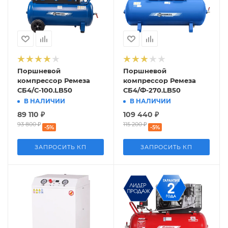
Поршневой
Поршневой
компрессор Ремеза
компрессор Ремеза
СБ4/С-100.LB50
СБ4/Ф-270.LB50
В НАЛИЧИИ
В НАЛИЧИИ
89 110
₽
109 440
₽
93 800
₽
115 200
₽
-
5
%
-
5
%
ЗАПРОСИТЬ КП
ЗАПРОСИТЬ КП