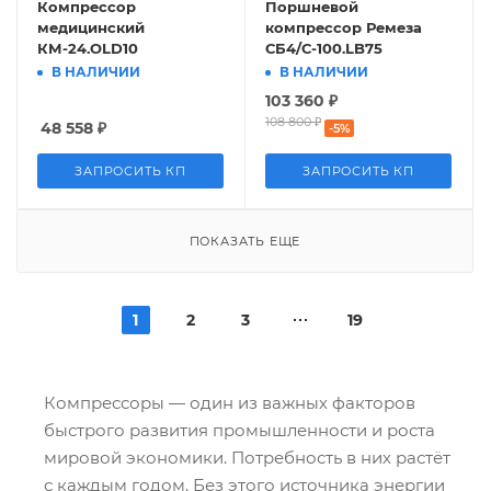
Компрессор
Поршневой
медицинский
компрессор Ремеза
КМ-24.OLD10
СБ4/С-100.LB75
В НАЛИЧИИ
В НАЛИЧИИ
103 360
₽
108 800
₽
48 558
₽
-
5
%
ЗАПРОСИТЬ КП
ЗАПРОСИТЬ КП
ПОКАЗАТЬ ЕЩЕ
1
2
3
19
Компрессоры — один из важных факторов
быстрого развития промышленности и роста
мировой экономики. Потребность в них растёт
с каждым годом. Без этого источника энергии