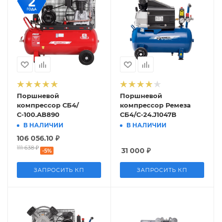
Поршневой
Поршневой
компрессор СБ4/
компрессор Ремеза
С-100.АВ890
СБ4/С-24.J1047B
В НАЛИЧИИ
В НАЛИЧИИ
106 056.10
₽
111 638
₽
31 000
₽
-
5
%
ЗАПРОСИТЬ КП
ЗАПРОСИТЬ КП