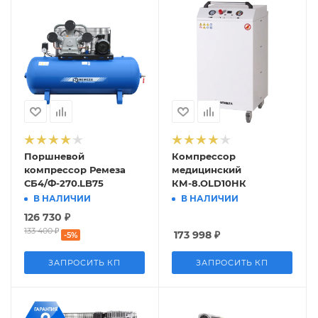
Поршневой
Компрессор
компрессор Ремеза
медицинский
СБ4/Ф-270.LB75
КМ-8.OLD10НК
В НАЛИЧИИ
В НАЛИЧИИ
126 730
₽
133 400
₽
173 998
₽
-
5
%
ЗАПРОСИТЬ КП
ЗАПРОСИТЬ КП