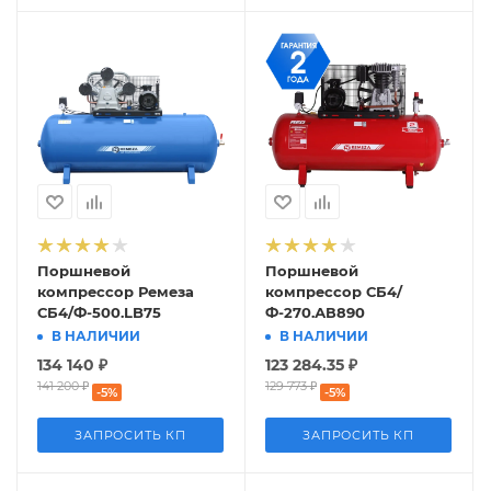
Поршневой
Поршневой
компрессор Ремеза
компрессор СБ4/
СБ4/Ф-500.LB75
Ф-270.АВ890
В НАЛИЧИИ
В НАЛИЧИИ
134 140
₽
123 284.35
₽
141 200
₽
129 773
₽
-
5
%
-
5
%
ЗАПРОСИТЬ КП
ЗАПРОСИТЬ КП