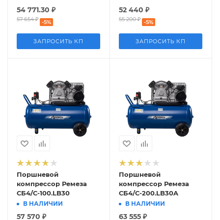
54 771.30
₽
52 440
₽
57 654
₽
55 200
₽
-
5
%
-
5
%
ЗАПРОСИТЬ КП
ЗАПРОСИТЬ КП
Поршневой
Поршневой
компрессор Ремеза
компрессор Ремеза
СБ4/С-100.LB30
СБ4/С-200.LB30A
В НАЛИЧИИ
В НАЛИЧИИ
57 570
₽
63 555
₽