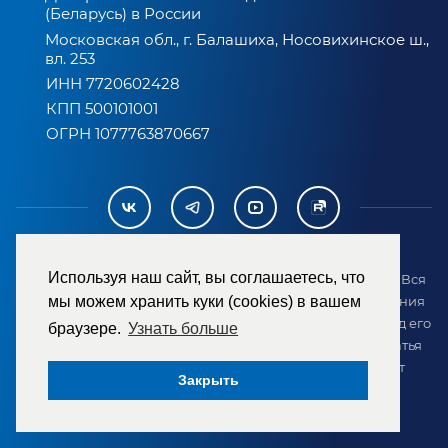
(Беларусь) в России
Московская обл., г. Балашиха, Носовихинское ш.,
вл. 253
ИНН 7720602428
КПП 500101001
ОГРН 1077763870667
Используя наш сайт, вы соглашаетесь, что
2007-2026 © ООО «ТД «РЕМЕЗА». Все права защищены. Вся
информация на сайте размещена в целях предоставления
мы можем хранить куки (cookies) в вашем
возможности покупателю ознакомиться с товаром перед его
браузере.
Узнать больше
приобретением и не является публичной офертой (статья
437 ГК РФ). Внешний вид товара может отличаться от
Закрыть
представленного на сайте.