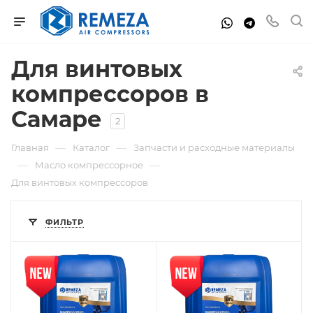
Для винтовых
компрессоров в
Самаре
2
—
—
Главная
Каталог
Запчасти и расходные материалы
—
—
Масло компрессорное
Для винтовых компрессоров
ФИЛЬТР