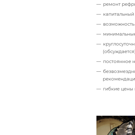
ремонт рефр
капитальный 
возможность 
минимальные 
круглосуточн
(обсуждается)
постоянное н
безвозмездны
рекомендация
гибкие цены