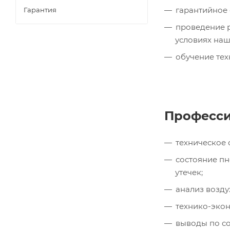
гарантийное
Гарантия
проведение р
условиях на
обучение тех
Професси
техническое
состояние пн
утечек;
анализ возду
технико-эко
выводы по с