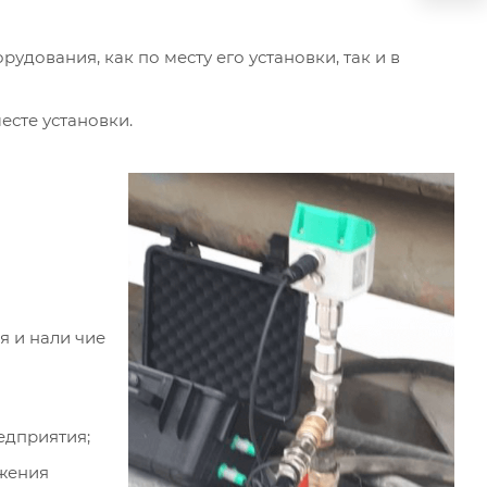
дования, как по месту его установки, так и в
есте установки.
я и нали чие
едприятия;
жения