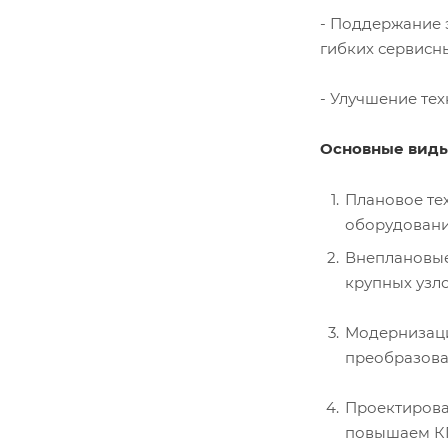
- Поддержание 
гибких сервисн
- Улучшение те
Основные виды
Плановое те
оборудовани
Внеплановые
крупных узл
Модернизация
преобразова
Проектирова
повышаем КП