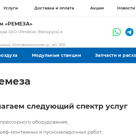
Услуги
Доставка и оплата
Акции
Новости
ом «РЕМЕЗА»
да ЗАО «Ремеза» (Беларусь) в
ашиха, Носовихинское ш., вл. 253
воздуха
Модульные станции
Запчасти и рас
Ремеза
агаем следующий спектр услуг
мпрессорного оборудования;
шеф-монтажных и пусконаладочных работ;