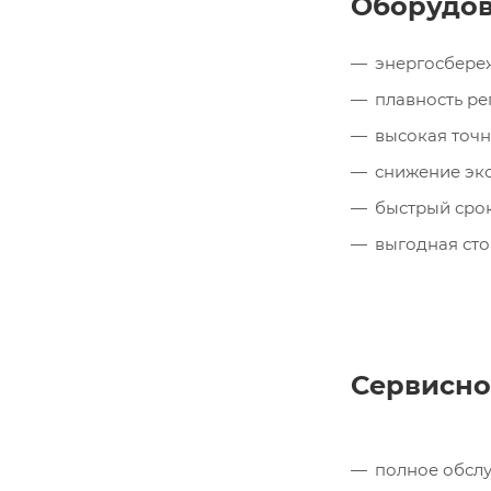
Оборудов
энергосбере
плавность ре
высокая точн
снижение экс
быстрый срок
выгодная сто
Сервисно
полное обсл