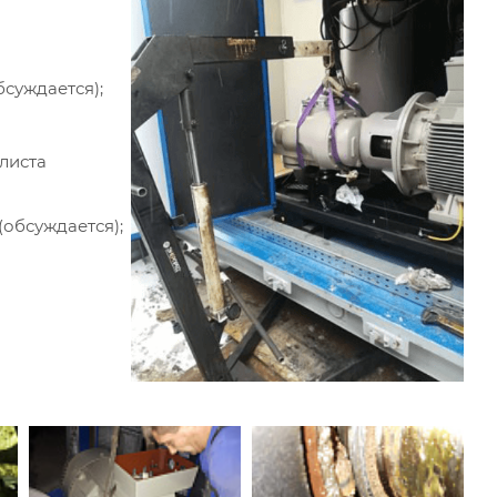
суждается);
листа
обсуждается);