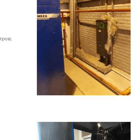
тров;