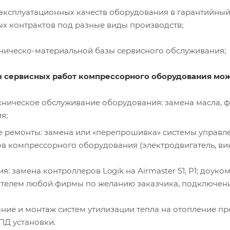
эксплуатационных качеств оборудования в гарантийны
ых контрактов под разные виды производств;
хническо-материальной базы сервисного обслуживания;
 сервисных работ компрессорного оборудования мож
хническое обслуживание оборудования: замена масла, ф
я;
 ремонты: замена или «перепрошивка» системы управле
ов компрессорного оборудования (электродвигатель, ви
: замена контроллеров Logik на Аirmaster S1, P1; доу
телем любой фирмы по желанию заказчика, подключени
ние и монтаж систем утилизации тепла на отопление п
Д установки.