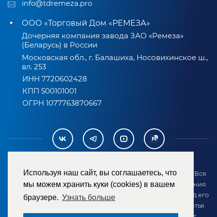
info@tdremeza.pro
ООО «Торговый Дом «РЕМЕЗА»
Дочерняя компания завода ЗАО «Ремеза»
(Беларусь) в России
Московская обл., г. Балашиха, Носовихинское ш.,
вл. 253
ИНН 7720602428
КПП 500101001
ОГРН 1077763870667
Используя наш сайт, вы соглашаетесь, что
2007-2026 © ООО «ТД «РЕМЕЗА». Все права защищены. Вся
информация на сайте размещена в целях предоставления
мы можем хранить куки (cookies) в вашем
возможности покупателю ознакомиться с товаром перед его
браузере.
Узнать больше
приобретением и не является публичной офертой (статья
437 ГК РФ). Внешний вид товара может отличаться от