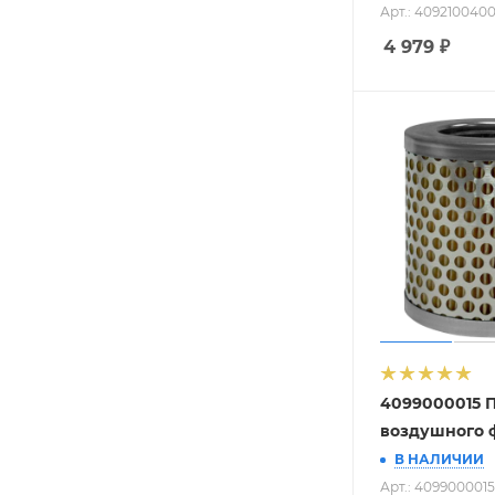
Арт.: 409210040
4 979
₽
4099000015 
воздушного 
В НАЛИЧИИ
Арт.: 4099000015