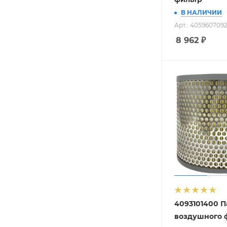
В НАЛИЧИИ
Арт.: 405960709
8 962
₽
4093101400 П
воздушного 