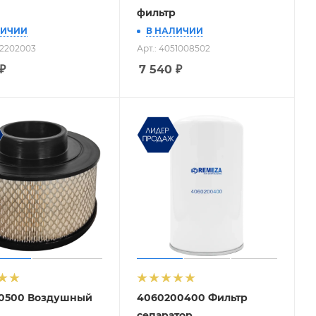
фильтр
ЛИЧИИ
В НАЛИЧИИ
52202003
Арт.: 4051008502
₽
7 540
₽
00500 Воздушный
4060200400 Фильтр
сепаратор