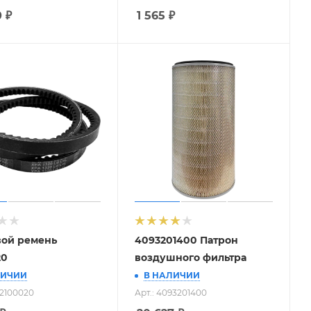
0
₽
1 565
₽
ой ремень
4093201400 Патрон
20
воздушного фильтра
ЛИЧИИ
В НАЛИЧИИ
02100020
Арт.: 4093201400