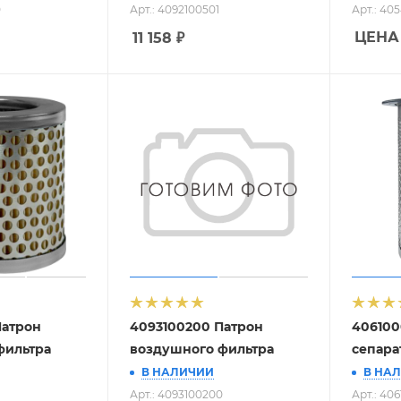
0
Арт.: 4092100501
Арт.: 40
ЦЕНА
11 158
₽
Патрон
4093100200 Патрон
406100
фильтра
воздушного фильтра
сепара
В НАЛИЧИИ
В НА
Арт.: 4093100200
Арт.: 40