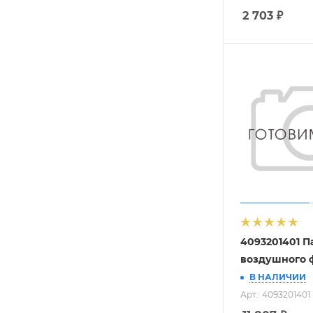
2 703
₽
4093201401 П
воздушного 
В НАЛИЧИИ
Арт.: 4093201401