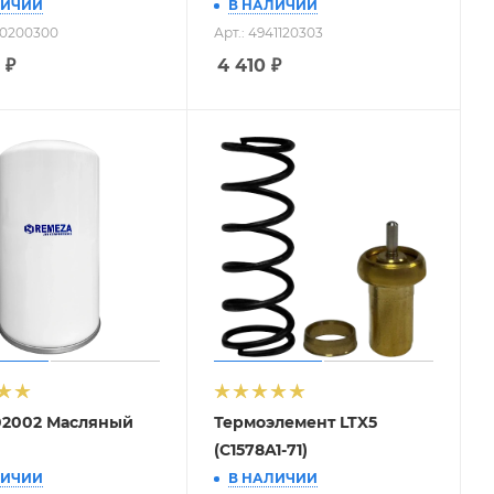
ЛИЧИИ
В НАЛИЧИИ
60200300
Арт.: 4941120303
₽
4 410
₽
02002 Масляный
Термоэлемент LTX5
(C1578A1-71)
ЛИЧИИ
В НАЛИЧИИ