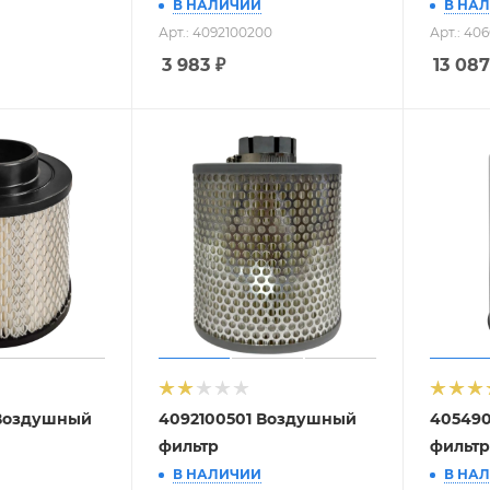
В НАЛИЧИИ
В НА
Арт.: 4092100200
Арт.: 40
3 983
₽
13 087
Воздушный
4092100501 Воздушный
40549
фильтр
фильтр
В НАЛИЧИИ
В НА