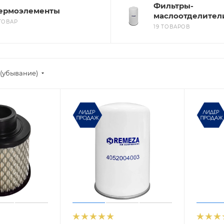
Фильтры-
ермоэлементы
маслоотделител
 ТОВАР
19 ТОВАРОВ
(убывание)