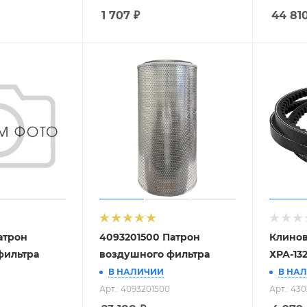
1 707
₽
44 81
атрон
4093201500 Патрон
Клинов
фильтра
воздушного фильтра
ХРА-13
В НАЛИЧИИ
В НА
Арт.: 4093201500
Арт.: 43