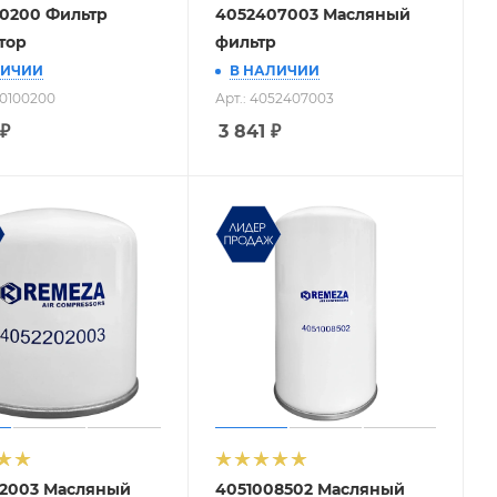
0200 Фильтр
4052407003 Масляный
тор
фильтр
ЛИЧИИ
В НАЛИЧИИ
60100200
Арт.: 4052407003
₽
3 841
₽
2003 Масляный
4051008502 Масляный