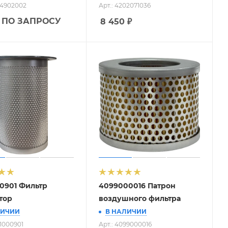
54902002
Арт.: 4202071036
 ПО ЗАПРОСУ
8 450
₽
0901 Фильтр
4099000016 Патрон
тор
воздушного фильтра
ЛИЧИИ
В НАЛИЧИИ
61000901
Арт.: 4099000016