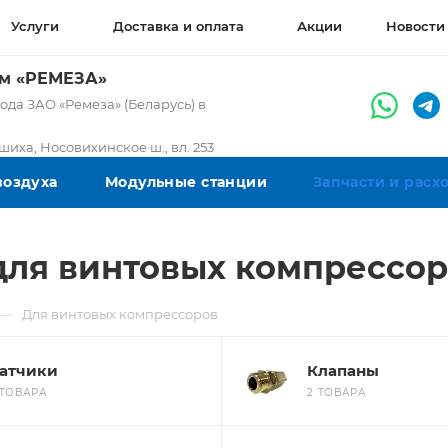
Услуги
Доставка и оплата
Акции
Новости
ом «РЕМЕЗА»
да ЗАО «Ремеза» (Беларусь) в
ашиха, Носовихинское ш., вл. 253
воздуха
Модульные станции
Запчасти и рас
для винтовых компрессо
—
Для винтовых компрессоров
атчики
Клапаны
 ТОВАРА
2 ТОВАРА