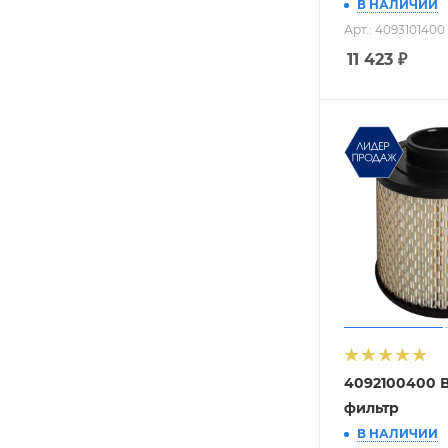
В НАЛИЧИИ
Арт.: 4093101400
11 423
₽
4092100400 
фильтр
В НАЛИЧИИ