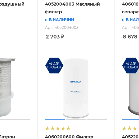
Воздушный
4052004003 Масляный
406010
фильтр
сепара
В НАЛИЧИИ
В НА
Арт.: 4052004003
Арт.: 40
2 703
₽
8 678
Патрон
4060200600 Фильтр
405220