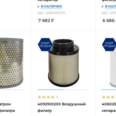
В НАЛИЧИИ
В НА
2
Арт.: 4060400100
Арт.: 40
7 682
₽
6 686
атрон
4092100200 Воздушный
406020
фильтра
фильтр
сепара