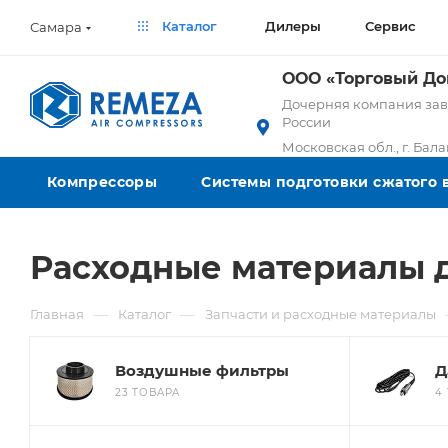
Каталог
Дилеры
Сервис
Самара
ООО «Торговый Д
Дочерняя компания заво
России
Московская обл., г. Бал
Компрессоры
Системы подготовки сжатого 
Расходные материалы 
—
—
Главная
Каталог
Запчасти и расходные материалы
Воздушные фильтры
Д
23 ТОВАРА
4