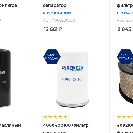
фильтра
сепаратор
фильтр
В НАЛИЧИИ
В НА
0
Арт.: 4060200600
Арт.: 40
12 661
₽
2 845
Масляный
4060400100 Фильтр
40921
сепаратор
фильтр