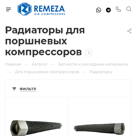
Радиаторы для
поршневых
компрессоров
2
—
—
Главная
Каталог
Запчасти и расходные материалы
—
—
Для поршневых компрессоров
Радиаторы
ФИЛЬТР