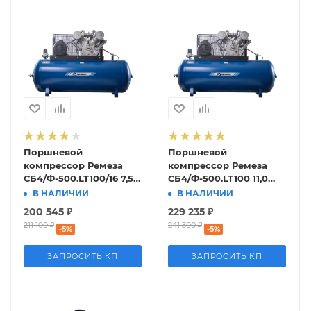
Поршневой
Поршневой
компрессор Ремеза
компрессор Ремеза
СБ4/Ф-500.LT100/16 7,5
СБ4/Ф-500.LT100 11,0
кВт
кВт
В НАЛИЧИИ
В НАЛИЧИИ
200 545
₽
229 235
₽
211 100
₽
241 300
₽
-
5
%
-
5
%
ЗАПРОСИТЬ КП
ЗАПРОСИТЬ КП