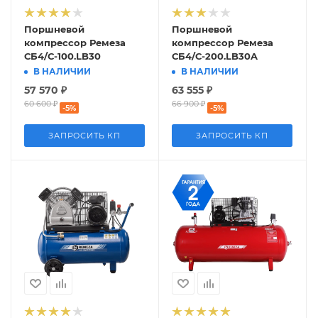
Поршневой
Поршневой
компрессор Ремеза
компрессор Ремеза
СБ4/С-100.LB30
СБ4/С-200.LB30A
В НАЛИЧИИ
В НАЛИЧИИ
57 570
₽
63 555
₽
60 600
₽
66 900
₽
-
5
%
-
5
%
ЗАПРОСИТЬ КП
ЗАПРОСИТЬ КП