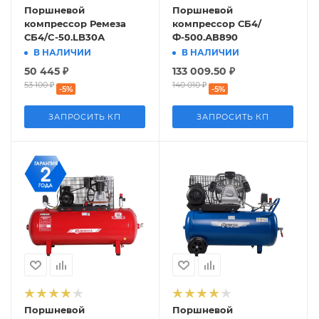
Поршневой
Поршневой
компрессор Ремеза
компрессор СБ4/
СБ4/C-50.LB30А
Ф-500.АВ890
В НАЛИЧИИ
В НАЛИЧИИ
50 445
₽
133 009.50
₽
53 100
₽
140 010
₽
-
5
%
-
5
%
ЗАПРОСИТЬ КП
ЗАПРОСИТЬ КП
Поршневой
Поршневой