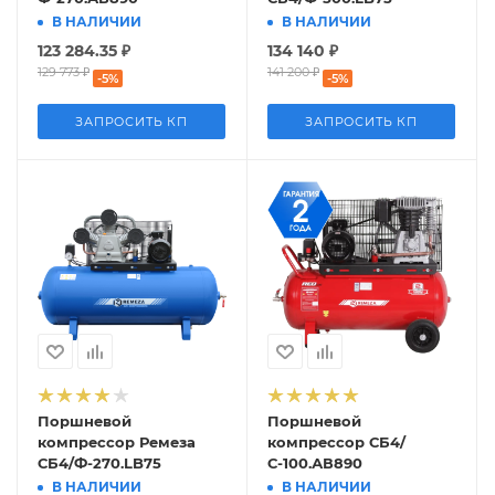
В НАЛИЧИИ
В НАЛИЧИИ
123 284.35
₽
134 140
₽
129 773
₽
141 200
₽
-
5
%
-
5
%
ЗАПРОСИТЬ КП
ЗАПРОСИТЬ КП
Поршневой
Поршневой
компрессор Ремеза
компрессор СБ4/
СБ4/Ф-270.LB75
С-100.АВ890
В НАЛИЧИИ
В НАЛИЧИИ