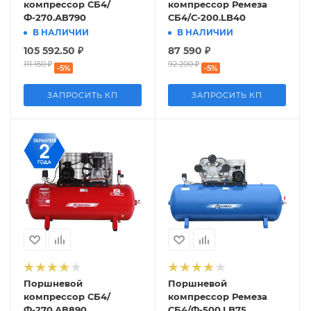
компрессор СБ4/
компрессор Ремеза
Ф-270.АВ790
СБ4/С-200.LB40
В НАЛИЧИИ
В НАЛИЧИИ
105 592.50
₽
87 590
₽
111 150
₽
92 200
₽
-
5
%
-
5
%
ЗАПРОСИТЬ КП
ЗАПРОСИТЬ КП
Поршневой
Поршневой
компрессор СБ4/
компрессор Ремеза
Ф-270.АВ890
СБ4/Ф-500.LB75