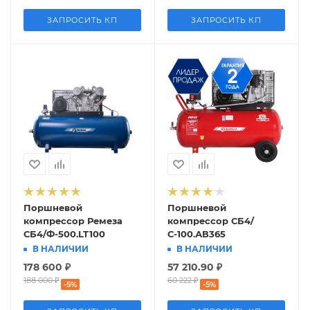
ЗАПРОСИТЬ КП
ЗАПРОСИТЬ КП
Поршневой
Поршневой
компрессор Ремеза
компрессор СБ4/
СБ4/Ф-500.LT100
С-100.АВ365
В НАЛИЧИИ
В НАЛИЧИИ
178 600
₽
57 210.90
₽
188 000
₽
60 222
₽
-
5
%
-
5
%