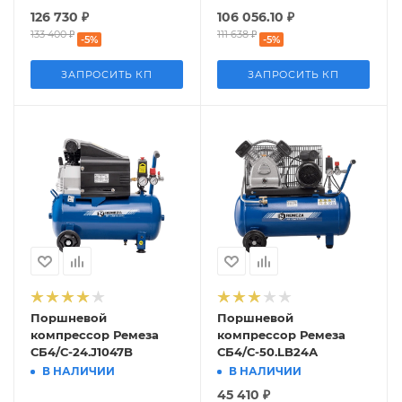
126 730
₽
106 056.10
₽
133 400
₽
111 638
₽
-
5
%
-
5
%
ЗАПРОСИТЬ КП
ЗАПРОСИТЬ КП
Поршневой
Поршневой
компрессор Ремеза
компрессор Ремеза
СБ4/С-24.J1047B
СБ4/С-50.LB24А
В НАЛИЧИИ
В НАЛИЧИИ
45 410
₽