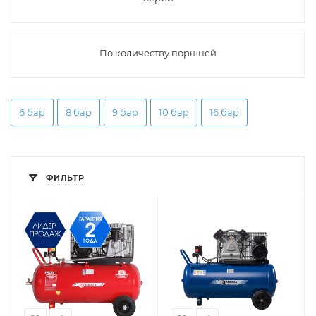
По количеству поршней
6 бар
8 бар
9 бар
10 бар
16 бар
ФИЛЬТР