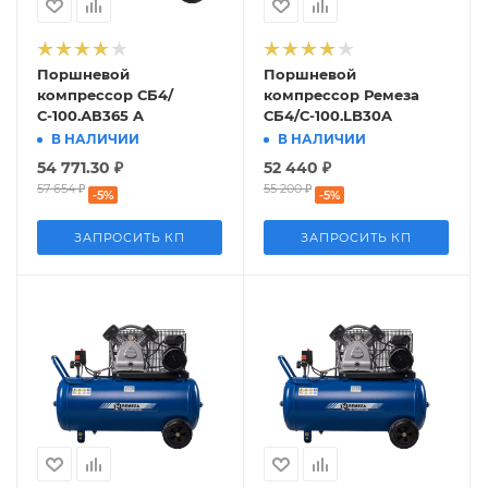
Поршневой
Поршневой
компрессор СБ4/
компрессор Ремеза
С-100.АВ365 A
СБ4/С-100.LB30A
В НАЛИЧИИ
В НАЛИЧИИ
54 771.30
₽
52 440
₽
57 654
₽
55 200
₽
-
5
%
-
5
%
ЗАПРОСИТЬ КП
ЗАПРОСИТЬ КП