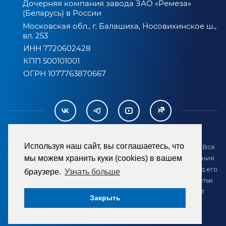
Дочерняя компания завода ЗАО «Ремеза»
(Беларусь) в России
Московская обл., г. Балашиха, Носовихинское ш.,
вл. 253
ИНН 7720602428
КПП 500101001
ОГРН 1077763870667
Используя наш сайт, вы соглашаетесь, что
2007-2026 © ООО «ТД «РЕМЕЗА». Все права защищены. Вся
информация на сайте размещена в целях предоставления
мы можем хранить куки (cookies) в вашем
возможности покупателю ознакомиться с товаром перед его
браузере.
Узнать больше
приобретением и не является публичной офертой (статья
437 ГК РФ). Внешний вид товара может отличаться от
Закрыть
представленного на сайте.