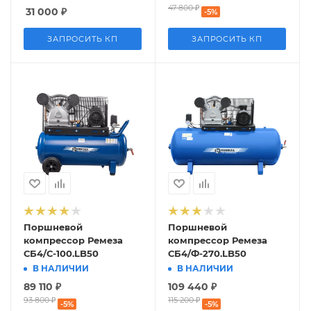
47 800
₽
31 000
₽
-
5
%
ЗАПРОСИТЬ КП
ЗАПРОСИТЬ КП
Поршневой
Поршневой
компрессор Ремеза
компрессор Ремеза
СБ4/С-100.LB50
СБ4/Ф-270.LB50
В НАЛИЧИИ
В НАЛИЧИИ
89 110
₽
109 440
₽
93 800
₽
115 200
₽
-
5
%
-
5
%