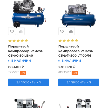
Поршневой
Поршневой
компрессор Ремеза
компрессор Ремеза
СБ4/С-50.LB40
СБ4/Ф-500.LT100/16
В НАЛИЧИИ
В НАЛИЧИИ
68 400
₽
238 070
₽
72 000
₽
250 600
₽
-
5
%
-
5
%
ЗАПРОСИТЬ КП
ЗАПРОСИТЬ КП