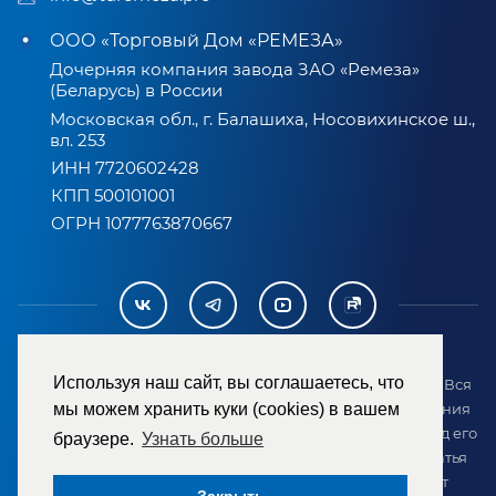
ООО «Торговый Дом «РЕМЕЗА»
Дочерняя компания завода ЗАО «Ремеза»
(Беларусь) в России
Московская обл., г. Балашиха, Носовихинское ш.,
вл. 253
ИНН 7720602428
КПП 500101001
ОГРН 1077763870667
Используя наш сайт, вы соглашаетесь, что
2007-2026 © ООО «ТД «РЕМЕЗА». Все права защищены. Вся
информация на сайте размещена в целях предоставления
мы можем хранить куки (cookies) в вашем
возможности покупателю ознакомиться с товаром перед его
браузере.
Узнать больше
приобретением и не является публичной офертой (статья
437 ГК РФ). Внешний вид товара может отличаться от