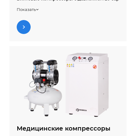
Винтовые компрессоры c давлением 25 бар
Показать
Медицинские компрессоры