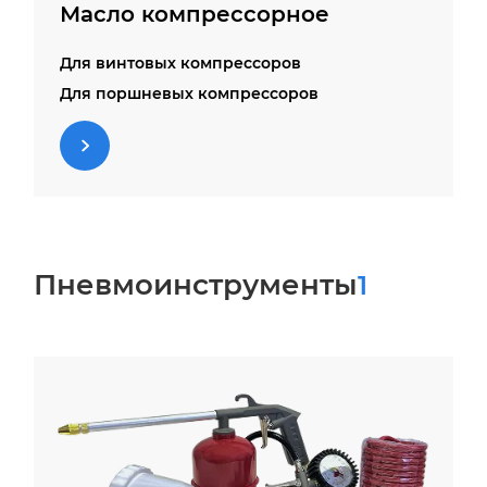
Сальники
Масло компрессорное
Сапуны
Для винтовых компрессоров
Фильтры воздушные
Для поршневых компрессоров
Цилиндры
Шатуны
Пневмоинструменты
1