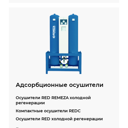
Адсорбционные осушители
Осушители RED REMEZA холодной
регенерации
Компактные осушители REDC
Осушители RED холодной регенерации
Осушители RED-R горячей регенерации