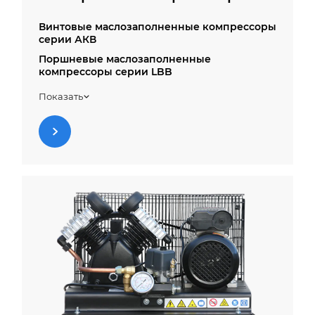
Винтовые маслозаполненные компрессоры
серии АКВ
Поршневые маслозаполненные
компрессоры серии LBB
Спиральные безмасляные компрессоры
Показать
серии АКС