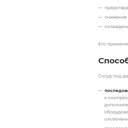
предотвра
снижение 
охлаждени
Его применя
Спосо
Сосуд под да
последов
к компрес
дополните
оборудова
отключени