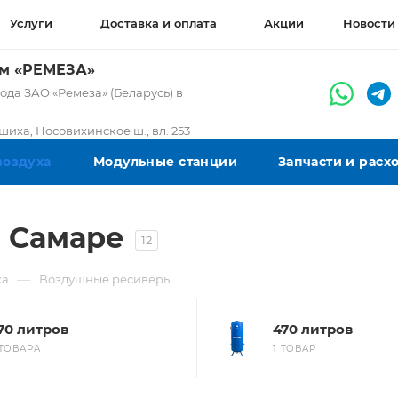
Услуги
Доставка и оплата
Акции
Новости
ом «РЕМЕЗА»
да ЗАО «Ремеза» (Беларусь) в
ашиха, Носовихинское ш., вл. 253
воздуха
Модульные станции
Запчасти и рас
 Самаре
12
—
ха
Воздушные ресиверы
70 литров
470 литров
 ТОВАРА
1 ТОВАР