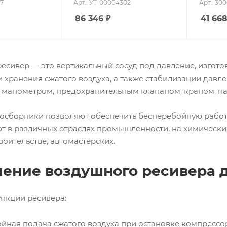
77
Арт.: УТ-00004302
Арт.: 30
86 346
₽
41 66
сивер — это вертикальный сосуд под давление, изготов
 хранения сжатого воздуха, а также стабилизации давл
 манометром, предохранительным клапаном, краном, па
хосборники позволяют обеспечить бесперебойную работу
т в различных отраслях промышленности, на химически
троительстве, автомастерских.
чение воздушного ресивера 
нкции ресивера:
йная подача сжатого воздуха при остановке компрессор