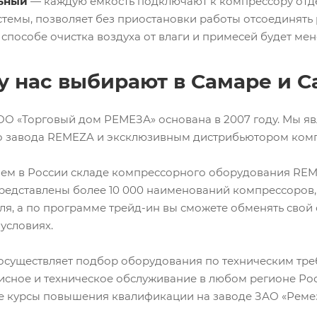
ьный
— каждую ёмкость подключают к компрессору отд
темы, позволяет без приостановки работы отсоединять 
 способе очистка воздуха от влаги и примесей будет мен
 нас выбирают в Самаре и С
О «Торговый дом РЕМЕЗА» основана в 2007 году. Мы я
о завода REMEZA и эксклюзивным дистрибьютором комп
ем в России складе компрессорного оборудования REME
редставлены более 10 000 наименований компрессоров,
ля, а по программе трейд-ин вы сможете обменять сво
условиях.
 осуществляет подбор оборудования по техническим тр
висное и техническое обслуживание в любом регионе Ро
е курсы повышения квалификации на заводе ЗАО «Ремез