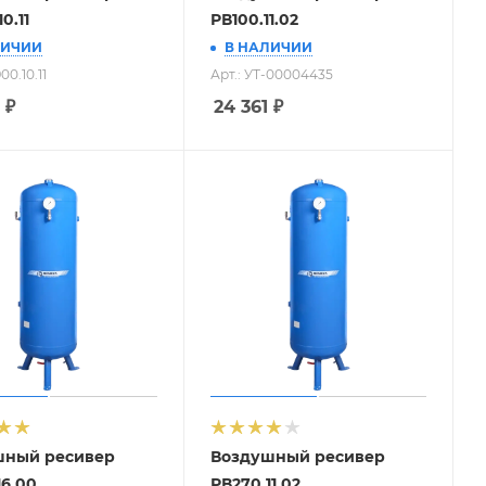
0.11
РВ100.11.02
ЛИЧИИ
В НАЛИЧИИ
00.10.11
Арт.: УТ-00004435
₽
24 361
₽
шный ресивер
Воздушный ресивер
16.00
РВ270.11.02