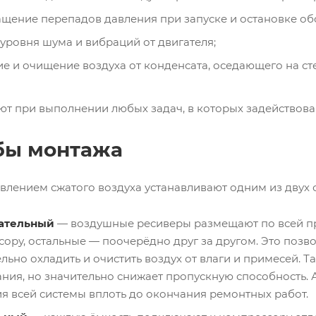
щение перепадов давления при запуске и остановке об
уровня шума и вибраций от двигателя;
е и очищение воздуха от конденсата, оседающего на ст
ют при выполнении любых задач, в которых задействов
бы монтажа
влением сжатого воздуха устанавливают одним из двух 
ательный
— воздушные ресиверы размещают по всей пр
сору, остальные — поочерёдно друг за другом. Это позв
льно охладить и очистить воздух от влаги и примесей. 
ния, но значительно снижает пропускную способность. 
я всей системы вплоть до окончания ремонтных работ.