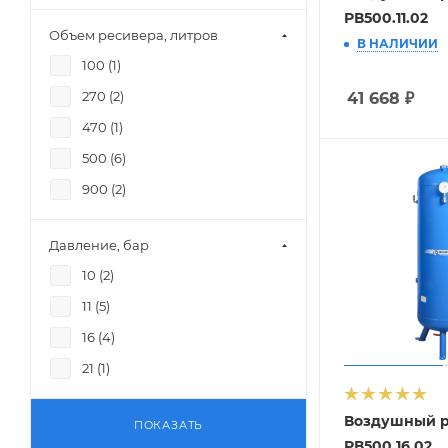
РВ500.11.02
Объем ресивера, литров
В НАЛИЧИИ
100 (
1
)
270 (
2
)
41 668
₽
470 (
1
)
500 (
6
)
900 (
2
)
Давление, бар
10 (
2
)
11 (
5
)
16 (
4
)
21 (
1
)
Воздушный 
ПОКАЗАТЬ
РВ500.16.02