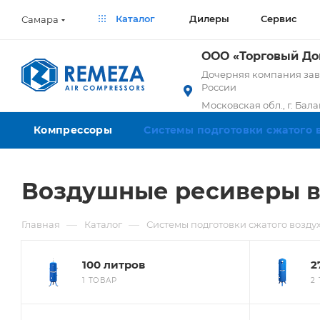
Каталог
Дилеры
Сервис
Самара
ООО «Торговый Д
Дочерняя компания заво
России
Московская обл., г. Бал
Компрессоры
Системы подготовки сжатого 
Воздушные ресиверы в
—
—
Главная
Каталог
Системы подготовки сжатого возду
100 литров
2
1 ТОВАР
2