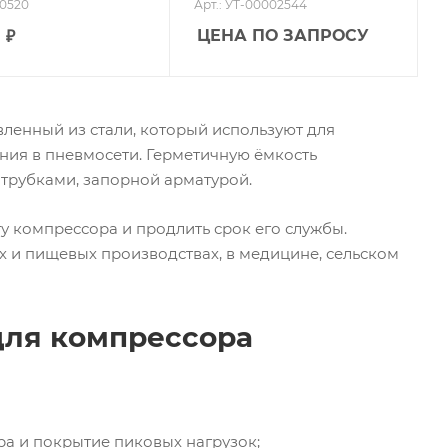
00520
Арт.: УТ-00002544
ЦЕНА ПО ЗАПРОСУ
8
₽
ленный из стали, который используют для
ения в пневмосети. Герметичную ёмкость
трубками, запорной арматурой.
 компрессора и продлить срок его службы.
х и пищевых производствах, в медицине, сельском
для компрессора
а и покрытие пиковых нагрузок;