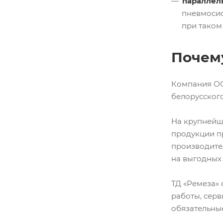
параллел
пневмосис
при таком
Почему
Компания ОО
белорусског
На крупнейш
продукции п
производите
на выгодных 
ТД «Ремеза»
работы, сер
обязательны