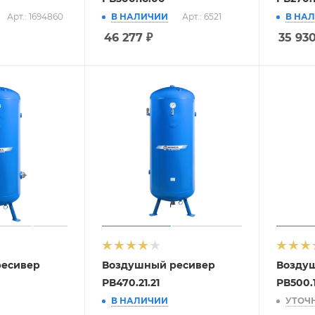
Арт.: 1694860
В НАЛИЧИИ
Арт.: 6521
В НА
46 277
₽
35 93
ресивер
Воздушный ресивер
Возду
РВ470.21.21
РВ500.1
В НАЛИЧИИ
УТОЧ