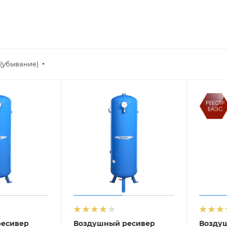
(убывание)
ресивер
Воздушный ресивер
Возду