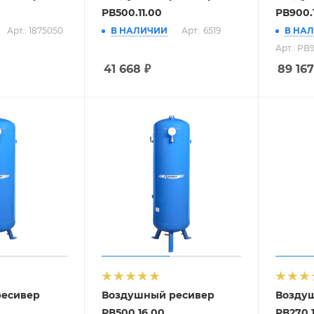
РВ500.11.00
РВ900.1
Арт.: 1875050
В НАЛИЧИИ
Арт.: 6519
В НА
Арт.: РВ9
41 668
₽
89 167
ресивер
Воздушный ресивер
Возду
РВ500.16.00
РВ270.