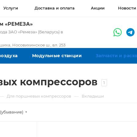
Услуги
Доставка и оплата
Акции
Новости
ом «РЕМЕЗА»
да ЗАО «Ремеза» (Беларусь) в
ашиха, Носовихинское ш., вл. 253
воздуха
Модульные станции
Запчасти и рас
вых компрессоров
1
—
—
Для поршневых компрессоров
Вкладыши
(убывание)