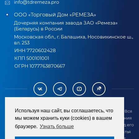
info@tdremeza.pro
ООО «Торговый Дом «РЕМЕЗА»
Дочерняя компания завода ЗАО «Ремеза»
(Беларусь) в России
Московская обл., г. Балашиха, Носовихинское ш.,
вл. 253
ИНН 7720602428
КПП 500101001
ОГРН 1077763870667
Используя наш сайт, вы соглашаетесь, что
2007-2026 © ООО «ТД «РЕМЕЗА». Все права защищены. Вся
информация на сайте размещена в целях предоставления
мы можем хранить куки (cookies) в вашем
возможности покупателю ознакомиться с товаром перед его
браузере.
Узнать больше
приобретением и не является публичной офертой (статья
437 ГК РФ). Внешний вид товара может отличаться от