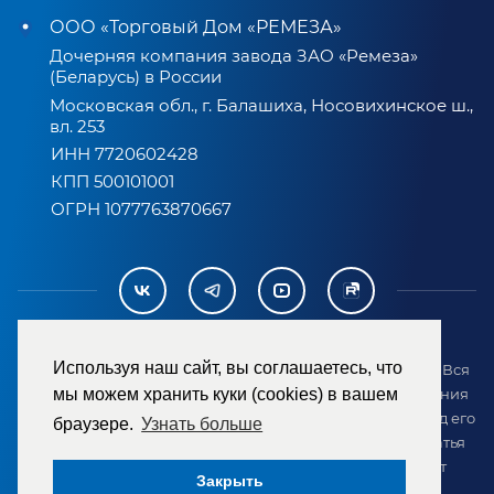
ООО «Торговый Дом «РЕМЕЗА»
Дочерняя компания завода ЗАО «Ремеза»
(Беларусь) в России
Московская обл., г. Балашиха, Носовихинское ш.,
вл. 253
ИНН 7720602428
КПП 500101001
ОГРН 1077763870667
Используя наш сайт, вы соглашаетесь, что
2007-2026 © ООО «ТД «РЕМЕЗА». Все права защищены. Вся
информация на сайте размещена в целях предоставления
мы можем хранить куки (cookies) в вашем
возможности покупателю ознакомиться с товаром перед его
браузере.
Узнать больше
приобретением и не является публичной офертой (статья
437 ГК РФ). Внешний вид товара может отличаться от
Закрыть
представленного на сайте.