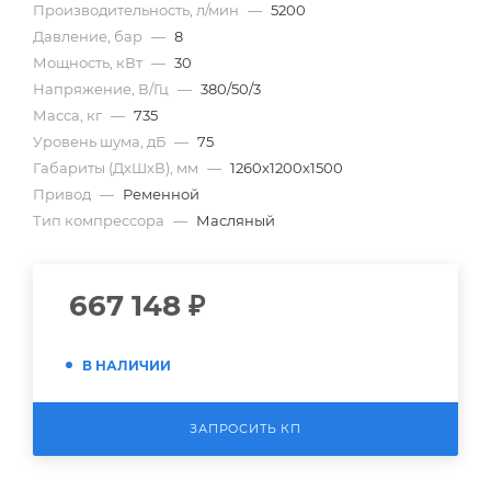
Производительность, л/мин
—
5200
Давление, бар
—
8
Мощность, кВт
—
30
Напряжение, В/Гц
—
380/50/3
Масса, кг
—
735
Уровень шума, дБ
—
75
Габариты (ДхШхВ), мм
—
1260х1200х1500
Привод
—
Ременной
Тип компрессора
—
Масляный
667 148
₽
В НАЛИЧИИ
ЗАПРОСИТЬ КП