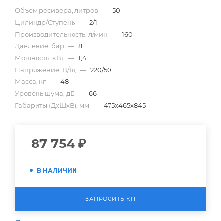
Объем ресивера, литров
—
50
Цилиндр/Ступень
—
2/1
Производительность, л/мин
—
160
Давление, бар
—
8
Мощность, кВт
—
1,4
Напряжение, В/Гц
—
220/50
Масса, кг
—
48
Уровень шума, дБ
—
66
Габариты (ДхШхВ), мм
—
475х465х845
87 754
₽
В НАЛИЧИИ
ЗАПРОСИТЬ КП