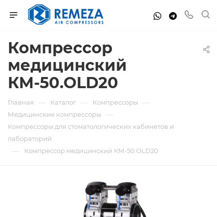
Компрессор
медицинский
КМ-50.OLD20
—
—
—
Главная
Каталог
Компрессоры
—
Медицинские компрессоры
Компрессоры для стоматологических кабинетов и
лабораторий
—
Компрессор медицинский КМ-50.OLD20