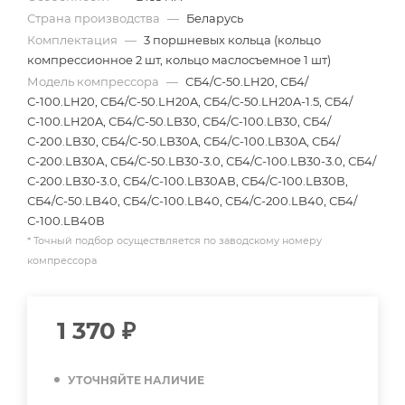
Страна производства
—
Беларусь
Комплектация
—
3 поршневых кольца (кольцо
компрессионное 2 шт, кольцо маслосъемное 1 шт)
Модель компрессора
—
СБ4/С-50.LH20, СБ4/
С-100.LH20, СБ4/С-50.LH20A, СБ4/С-50.LH20A-1.5, СБ4/
С-100.LH20A, СБ4/С-50.LB30, СБ4/С-100.LB30, СБ4/
С-200.LB30, СБ4/С-50.LB30A, СБ4/С-100.LB30A, СБ4/
С-200.LB30А, СБ4/С-50.LB30-3.0, СБ4/С-100.LB30-3.0, СБ4/
С-200.LB30-3.0, СБ4/С-100.LB30АВ, СБ4/С-100.LB30В,
СБ4/С-50.LB40, СБ4/С-100.LB40, СБ4/С-200.LB40, СБ4/
С-100.LB40В
* Точный подбор осуществляется по заводскому номеру
компрессора
1 370
₽
УТОЧНЯЙТЕ НАЛИЧИЕ