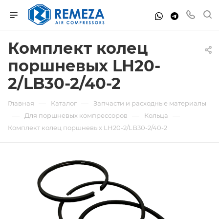
Комплект колец
поршневых LH20-
2/LB30-2/40-2
—
—
Главная
Каталог
Запчасти и расходные материалы
—
—
—
Для поршневых компрессоров
Кольца
Комплект колец поршневых LH20-2/LB30-2/40-2