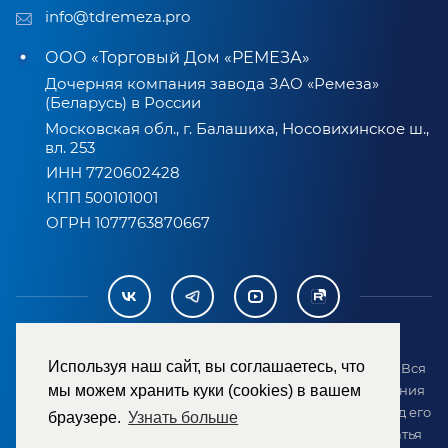
info@tdremeza.pro
ООО «Торговый Дом «РЕМЕЗА»
Дочерняя компания завода ЗАО «Ремеза»
(Беларусь) в России
Московская обл., г. Балашиха, Носовихинское ш.,
вл. 253
ИНН 7720602428
КПП 500101001
ОГРН 1077763870667
Используя наш сайт, вы соглашаетесь, что
2007-2026 © ООО «ТД «РЕМЕЗА». Все права защищены. Вся
информация на сайте размещена в целях предоставления
мы можем хранить куки (cookies) в вашем
возможности покупателю ознакомиться с товаром перед его
браузере.
Узнать больше
приобретением и не является публичной офертой (статья