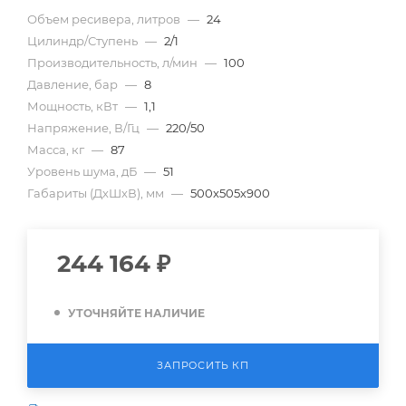
Объем ресивера, литров
—
24
Цилиндр/Ступень
—
2/1
Производительность, л/мин
—
100
Давление, бар
—
8
Мощность, кВт
—
1,1
Напряжение, В/Гц
—
220/50
Масса, кг
—
87
Уровень шума, дБ
—
51
Габариты (ДхШхВ), мм
—
500х505х900
244 164
₽
УТОЧНЯЙТЕ НАЛИЧИЕ
ЗАПРОСИТЬ КП