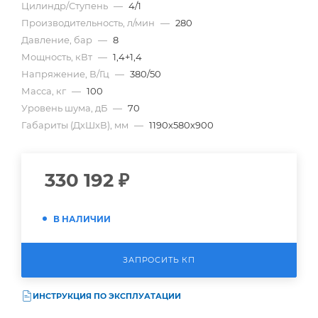
Цилиндр/Ступень
—
4/1
Производительность, л/мин
—
280
Давление, бар
—
8
Мощность, кВт
—
1,4+1,4
Напряжение, В/Гц
—
380/50
Масса, кг
—
100
Уровень шума, дБ
—
70
Габариты (ДхШхВ), мм
—
1190х580х900
330 192
₽
В НАЛИЧИИ
ЗАПРОСИТЬ КП
ИНСТРУКЦИЯ ПО ЭКСПЛУАТАЦИИ