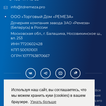
info@tdremeza.pro
ООО «Торговый Дом «РЕМЕЗА»
Дочерняя компания завода ЗАО «Ремеза»
(Беларусь) в России
Московская обл., г. Балашиха, Носовихинское ш.,
вл. 253
ИНН 7720602428
КПП 500101001
ОГРН 1077763870667
Используя наш сайт, вы соглашаетесь, что
2007-2026 © ООО «ТД «РЕМЕЗА». Все права защищены. Вся
информация на сайте размещена в целях предоставления
мы можем хранить куки (cookies) в вашем
возможности покупателю ознакомиться с товаром перед его
браузере.
Узнать больше
приобретением и не является публичной офертой (статья